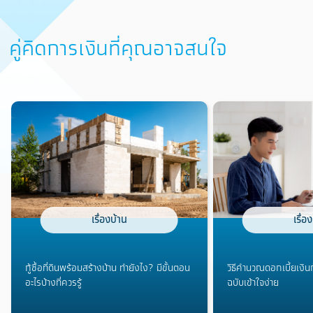
คู่คิดการเงินที่คุณอาจสนใจ
เรื่องบ้าน
เรื่อ
กู้ซื้อที่ดินพร้อมสร้างบ้าน ทำยังไง? มีขั้นตอน
วิธีคำนวณดอกเบี้ยเงินกู้
อะไรบ้างที่ควรรู้
ฉบับเข้าใจง่าย