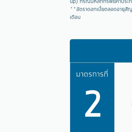
up) กรณีมีหลักทรัพย์ค้ำปร
**อัตราดอกเบี้ยตลอดอายุสัญ
เดือน
มาตรการที่
2