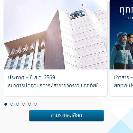
ประกาศ - 6 ส.ค. 2569
ข่าวสาร 
ธนาคารปิดจุดบริการ/สาขาชั่วคราว ขออภัยใน
ยกทัพโปร
ความไม่สะดวก
งาน “มหก
อ่านรายละเอียด