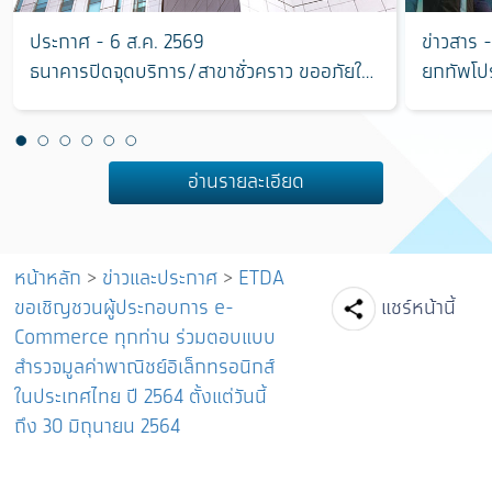
ประกาศ - 6 ส.ค. 2569
ข่าวสาร 
ธนาคารปิดจุดบริการ/สาขาชั่วคราว ขออภัยใน
ยกทัพโปร
ความไม่สะดวก
งาน “มหก
อ่านรายละเอียด
หน้าหลัก
>
ข่าวและประกาศ
>
ETDA
Facebook
Line
Tw
ขอเชิญชวนผู้ประกอบการ e-
แชร์หน้านี้
Commerce ทุกท่าน ร่วมตอบแบบ
สำรวจมูลค่าพาณิชย์อิเล็กทรอนิกส์
ในประเทศไทย ปี 2564 ตั้งแต่วันนี้
ถึง 30 มิถุนายน 2564