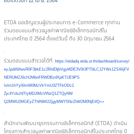
อัปเดตวันที่ 22 เม.ย. 2564
ETDA ขอเชิญชวนผู้ประกอบการ e-Commerce ทุกท่าน
ร่วมตอบแบบสำรวจมูลค่าพาณิชย์อิเล็กทรอนิกส์ใน
ประเทศไทย ปี 2564 ตั้งแต่วันนี้ ถึง 30 มิถุนายน 2564
.
ร่วมตอบแบบสำรวจได้ที่:
https://etdadq.etda.or.th/
dashboard/survey/
eyJpdiI6IlwvR0F3bkE1c2RIdDljbV
gyMDE3V0t3PT0iLCJ2YWx1ZSI6IjFV
NERUM2J6cHJMbnFRWDBzdXpKTUE9PS
IsIm1hYyI6ImM0MzVkYmU3ZTFkODc2
Zjc4YzkzNTIyMDJlMzVlNzQ1ZTQyNW
Q2MWU2MGEyZThlNWI2ZjgyMWY5NzZh
M2M0NjEifQ==
.
สำนักงานพัฒนาธุรกรรมทางอิเล็กทรอนิกส์ (ETDA) ดำเนิน
โครงการสำรวจมูลค่าพาณิชย์อิเล็กทรอนิกส์ในประเทศไทย ปี