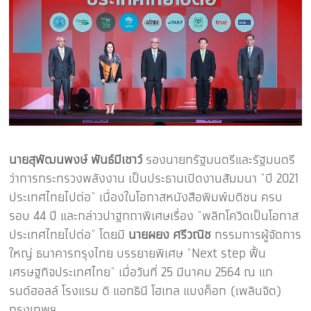
นายสุพัฒนพงษ์ พันธ์มีเชาว์
รองนายกรัฐมนตรีและรัฐมนตรี
ว่าการกระทรวงพลังงาน เป็นประธานเปิดงานสัมมนา "ปี 2021
ประเทศไทยไปต่อ" เนื่องในโอกาสหนังสือพิมพ์มติชน ครบ
รอบ 44 ปี และกล่าวปาฐกถาพิเศษเรื่อง "พลิกโควิดเป็นโอกาส
ประเทศไทยไปต่อ" โดยมี
นายผยง ศรีวณิช
กรรมการผู้จัดการ
ใหญ่ ธนาคารกรุงไทย บรรยายพิเศษ "Next step ฟื้น
เศรษฐกิจประเทศไทย" เมื่อวันที่ 25 มีนาคม 2564 ณ แก
รนด์ฮอลล์ โรงแรม ดิ แอทธินี โฮเทล แบงค็อก (เพลินจิต)
กรุงเทพฯ