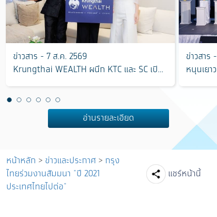
ข่าวสาร - 7 ส.ค. 2569
ข่าวสาร 
Krungthai WEALTH ผนึก KTC และ SC เปิด
หนุนเยาว
มิติใหม่การลงทุนอสังหาริมทรัพย์ ตอบโจทย์
“ฮักแม่ 
การบริหารความมั่งคั่งครบวงจร
แชมป์ ใช
อ่านรายละเอียด
หน้าหลัก
>
ข่าวและประกาศ
>
กรุง
Facebook
Line
Tw
ไทยร่วมงานสัมมนา "ปี 2021
แชร์หน้านี้
ประเทศไทยไปต่อ"