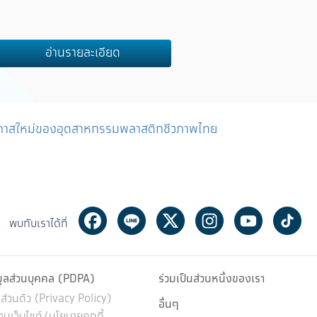
คว้าแชมป์ ใช้ AI
โคราช” 7-9 ส.ค.นี้
สินสูญหาย
อ่านรายละเอียด
กาสใหม่ของอุตสาหกรรมพลาสติกชีวภาพไทย
Facebook
Line
Twitter
Instagram
Youtube
Ti
พบกับเราได้ที่
มูลส่วนบุคคล (PDPA)
ร่วมเป็นส่วนหนึ่งของเรา
่วนตัว (Privacy Policy)
อื่นๆ
นเว็บไซต์/นโยบายคุกกี้