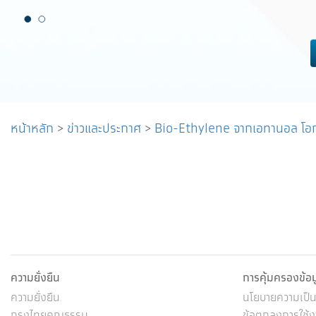
อสังหาริมทรัพย์ ตอบโจทย์การ
Jernae จุฬาฯ 
บริหารความมั่งคั่งครบวงจร
ติดตามทรัพย์
หน้าหลัก
>
ข่าวและประกาศ
>
Bio-Ethylene จากเอทานอล โอ
ความยั่งยืน
การคุ้มครองข้อ
ความยั่งยืน
นโยบายความเป็นส
กรุงไทยคุณธรรม
ข้อตกลงการใช้งา