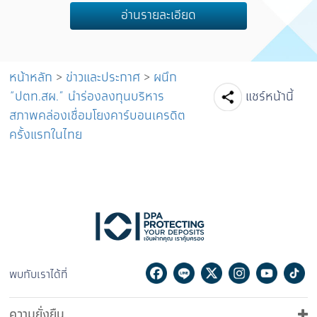
อ่านรายละเอียด
หน้าหลัก
>
ข่าวและประกาศ
>
ผนึก
Facebook
Line
Tw
“ปตท.สผ.” นำร่องลงทุนบริหาร
แชร์หน้านี้
สภาพคล่องเชื่อมโยงคาร์บอนเครดิต
ครั้งแรกในไทย
Facebook
Line
Twitter
Instagram
Youtu
Ti
พบกับเราได้ที่
ความยั่งยืน