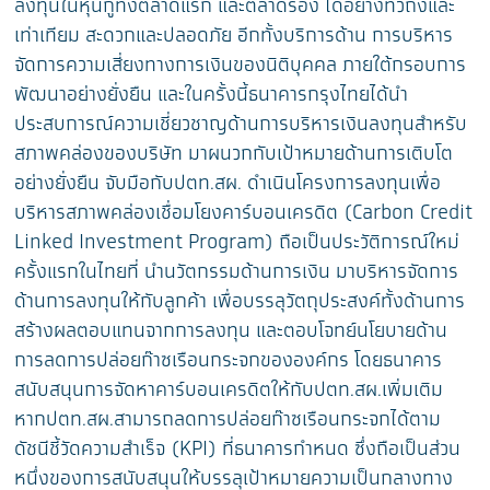
ลงทุนในหุ้นกู้ทั้งตลาดแรก และตลาดรอง ได้อย่างทั่วถึงและ
เท่าเทียม สะดวกและปลอดภัย อีกทั้งบริการด้าน การบริหาร
จัดการความเสี่ยงทางการเงินของนิติบุคคล ภายใต้กรอบการ
พัฒนาอย่างยั่งยืน และในครั้งนี้ธนาคารกรุงไทยได้นำ
ประสบการณ์ความเชี่ยวชาญด้านการบริหารเงินลงทุนสำหรับ
สภาพคล่องของบริษัท มาผนวกกับเป้าหมายด้านการเติบโต
อย่างยั่งยืน จับมือกับปตท.สผ. ดำเนินโครงการลงทุนเพื่อ
บริหารสภาพคล่องเชื่อมโยงคาร์บอนเครดิต (Carbon Credit
Linked Investment Program) ถือเป็นประวัติการณ์ใหม่
ครั้งแรกในไทยที่ นำนวัตกรรมด้านการเงิน มาบริหารจัดการ
ด้านการลงทุนให้กับลูกค้า เพื่อบรรลุวัตถุประสงค์ทั้งด้านการ
สร้างผลตอบแทนจากการลงทุน และตอบโจทย์นโยบายด้าน
การลดการปล่อยก๊าซเรือนกระจกขององค์กร โดยธนาคาร
สนับสนุนการจัดหาคาร์บอนเครดิตให้กับปตท.สผ.เพิ่มเติม
หากปตท.สผ.สามารถลดการปล่อยก๊าซเรือนกระจกได้ตาม
ดัชนีชี้วัดความสำเร็จ (KPI) ที่ธนาคารกำหนด ซึ่งถือเป็นส่วน
หนึ่งของการสนับสนุนให้บรรลุเป้าหมายความเป็นกลางทาง