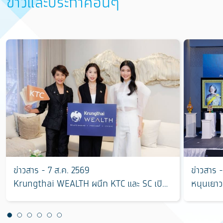
ข่าวและประกาศอื่นๆ
ข่าวสาร - 7 ส.ค. 2569
ข่าวสาร 
Krungthai WEALTH ผนึก KTC และ SC เปิด
หนุนเยาว
มิติใหม่การลงทุนอสังหาริมทรัพย์ ตอบโจทย์
“ฮักแม่ 
การบริหารความมั่งคั่งครบวงจร
แชมป์ ใช