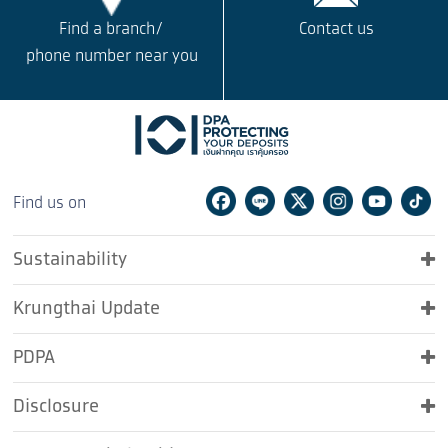
Contact us
Find a branch/
phone number near you
Facebook
Line
Twitter
Instagram
Youtu
Ti
Find us on
Sustainability
Krungthai Update
PDPA
Disclosure