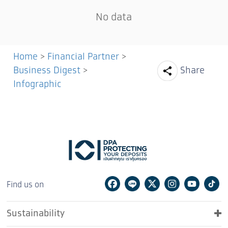
No data
Home
>
Financial Partner
>
Facebook
Line
Twit
Business Digest
>
Share
Infographic
Facebook
Line
Twitter
Instagram
Youtu
Ti
Find us on
Sustainability