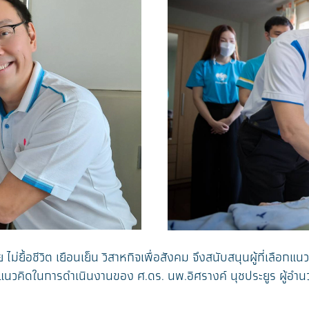
้อชีวิต เยือนเย็น วิสาหกิจเพื่อสังคม จึงสนับสนุนผู้ที่เลือกแนว
แนวคิดในการดำเนินงานของ ศ.ดร. นพ.อิศรางค์ นุชประยูร ผู้อำนวย