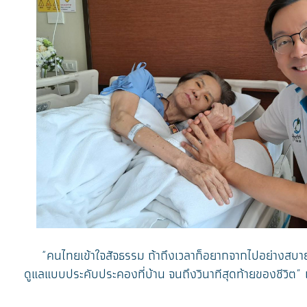
“คนไทยเข้าใจสัจธรรม ถ้าถึงเวลาก็อยากจากไปอย่างสบาย ไม่ยื
ดูแลแบบประคับประคองที่บ้าน จนถึงวินาทีสุดท้ายของชีวิต” 