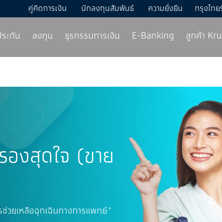
คู่คิดการเงิน
นักลงทุนสัมพันธ์
ความยั่งยืน
กรุงไทย
ประกัน
ลงทุน
ธุรกรรมการเงิน
E-Banking
ลูกค้า K
มครองสุดใจ (ขาย
ิการช่วยเหลือฉุกเฉินทางการแพทย์*