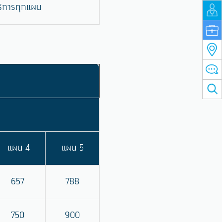
ริการทุกแผน
แผน 4
แผน 5
657
788
750
900