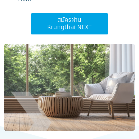
สมัครผ่าน
Krungthai NEXT