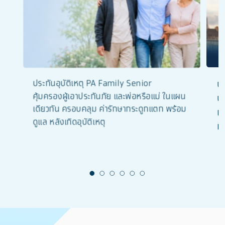
ประกันอุบัติเหตุ PA Family Senior
ป
คุ้มครองผู้เอาประกันภัย และพ่อหรือแม่ ในแผน
ป
เดียวกัน ครอบคลุม ค่ารักษากระดูกแตก พร้อม
เร
ดูแล หลังเกิดอุบัติเหตุ
เพ