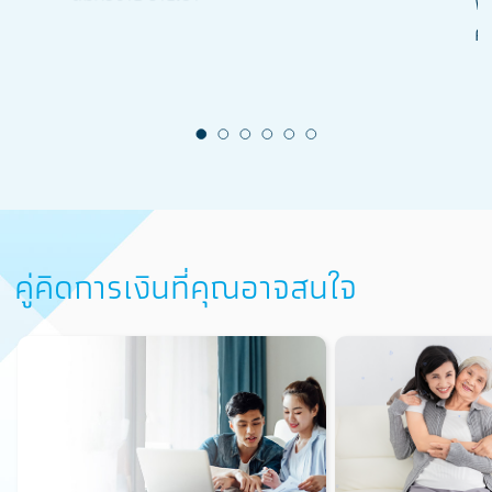
พ
ค
คู่คิดการเงินที่คุณอาจสนใจ