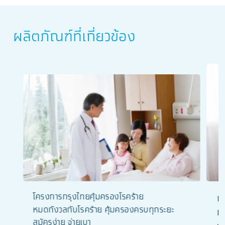
ผลิตภัณฑ์ที่เกี่ยวข้อง
โครงการกรุงไทยคุ้มครองโรคร้าย
ก
หมดกังวลกับโรคร้าย คุ้มครองครบทุกระยะ
มั
สมัครง่าย จ่ายเบา