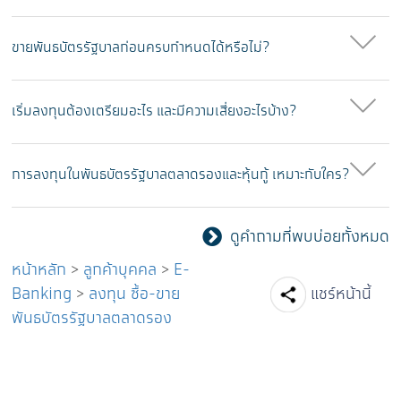
ขายพันธบัตรรัฐบาลก่อนครบกำหนดได้หรือไม่?
เริ่มลงทุนต้องเตรียมอะไร และมีความเสี่ยงอะไรบ้าง?
การลงทุนในพันธบัตรรัฐบาลตลาดรองและหุ้นกู้ เหมาะกับใคร?
ดูคำถามที่พบบ่อยทั้งหมด
หน้าหลัก
>
ลูกค้าบุคคล
>
E-
Facebook
Line
Tw
Banking
>
ลงทุน ซื้อ-ขาย
แชร์หน้านี้
พันธบัตรรัฐบาลตลาดรอง