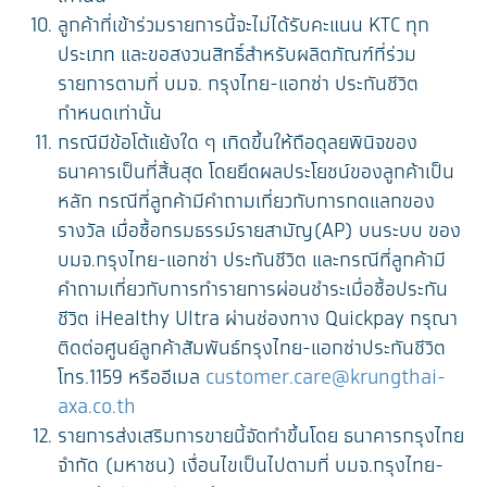
ลูกค้าที่เข้าร่วมรายการนี้จะไม่ได้รับคะแนน KTC ทุก
ประเภท และขอสงวนสิทธิ์สำหรับผลิตภัณฑ์ที่ร่วม
รายการตามที่ บมจ. กรุงไทย-แอกซ่า ประกันชีวิต
กำหนดเท่านั้น
กรณีมีข้อโต้แย้งใด ๆ เกิดขึ้นให้ถือดุลยพินิจของ
ธนาคารเป็นที่สิ้นสุด โดยยึดผลประโยชน์ของลูกค้าเป็น
หลัก กรณีที่ลูกค้ามีคำถามเกี่ยวกับการกดแลกของ
รางวัล เมื่อซื้อกรมธรรม์รายสามัญ(AP) บนระบบ ของ
บมจ.กรุงไทย-แอกซ่า ประกันชีวิต และกรณีที่ลูกค้ามี
คำถามเกี่ยวกับการทำรายการผ่อนชำระเมื่อซื้อประกัน
ชีวิต iHealthy Ultra ผ่านช่องทาง Quickpay กรุณา
ติดต่อศูนย์ลูกค้าสัมพันธ์กรุงไทย-แอกซ่าประกันชีวิต
โทร.1159 หรืออีเมล
customer.care@krungthai-
axa.co.th
รายการส่งเสริมการขายนี้จัดทำขึ้นโดย ธนาคารกรุงไทย
จำกัด (มหาชน) เงื่อนไขเป็นไปตามที่ บมจ.กรุงไทย-