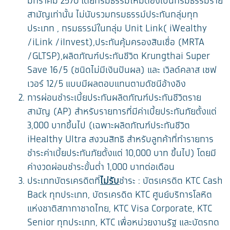
มกราคม 2570 โดยกรมธรรม์ใหม่ต้องเป็นกรมธรรม์ราย
สามัญเท่านั้น ไม่นับรวมกรมธรรม์ประกันกลุ่มทุก
ประเภท , กรมธรรม์ในกลุ่ม Unit Link( iWealthy
/iLink /iInvest),ประกันคุ้มครองสินเชื่อ (MRTA
/GLTSP),ผลิตภัณฑ์ประกันชีวิต Krungthai Super
Save 16/5 (ชนิดไม่มีเงินปันผล) และ เวิลด์คลาส เซฟ
เวอร์ 12/5 แบบมีผลตอบแทนตามดัชนีอ้างอิง
การผ่อนชำระเบี้ยประกันผลิตภัณฑ์ประกันชีวิตราย
สามัญ (AP) สำหรับรายการที่มีค่าเบี้ยประกันภัยตั้งแต่
3,000 บาทขึ้นไป (เฉพาะผลิตภัณฑ์ประกันชีวิต
iHealthy Ultra สงวนสิทธิ สำหรับลูกค้าที่ทำรายการ
ชำระค่าเบี้ยประกันภัยตั้งแต่ 10,000 บาท ขึ้นไป) โดยมี
ค่างวดผ่อนชำระขั้นต่ำ 1,000 บาทต่อเดือน
ประเภทบัตรเครดิตที่
ไม่รับ
ชำระ : บัตรเครดิต KTC Cash
Back ทุกประเภท, บัตรเครดิต KTC ศูนย์บริการโลหิต
แห่งชาติสภากาชาดไทย, KTC Visa Corporate, KTC
Senior ทุกประเภท, KTC เพื่อหน่วยงานรัฐ และบัตรกด