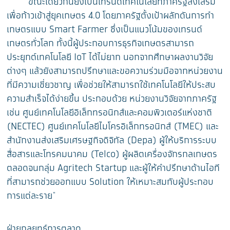
"ขณะเดียวกันยังเป็นเทรนด์เทคโนโลยีที่ภาครัฐส่งเสริม
เพื่อก้าวเข้าสู่ยุคเกษตร 4.0 โดยภาครัฐตั้งเป้าผลักดันการทำ
เกษตรแบบ Smart Farmer ซึ่งเป็นแนวโน้มของเทรนด์
เกษตรทั่วโลก ทั้งนี้ผู้ประกอบการธุรกิจเกษตรสามารถ
ประยุกต์เทคโนโลยี IoT ได้ไม่ยาก นอกจากศึกษาผลงานวิจัย
ต่างๆ แล้วยังสามารถปรึกษาและขอความร่วมมือจากหน่วยงาน
ที่มีความเชี่ยวชาญ เพื่อช่วยให้สามารถใช้เทคโนโลยีให้ประสบ
ความสำเร็จได้ง่ายขึ้น ประกอบด้วย หน่วยงานวิจัยจากภาครัฐ
เช่น ศูนย์เทคโนโลยีอิเล็กทรอนิกส์และคอมพิวเตอร์แห่งชาติ
(NECTEC) ศูนย์เทคโนโลยีไมโครอิเล็กทรอนิกส์ (TMEC) และ
สำนักงานส่งเสริมเศรษฐกิจดิจิทัล (Depa) ผู้ให้บริการระบบ
สื่อสารและโทรคมนาคม (Telco) ผู้ผลิตเครื่องจักรกลเกษตร
ตลอดจนกลุ่ม Agritech Startup และผู้ให้คำปรึกษาด้านไอที
ที่สามารถช่วยออกแบบ Solution ให้เหมาะสมกับผู้ประกอบ
การแต่ละราย"
ฝ่ายกลยุทธ์การตลาด