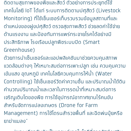
ติดตามสุขภาพของพืชและสัตว์ ตัวอย่างการประยุกต์ใช้
เทคโนโลยี IoT ได้แก่ ระบบการติดตามปศุสัตว์ (Livestock
Monitoring) ที่ใช้เซ็นเซอร์เก็บรวบรวมข้อมูลสถานที่และ
ตำแหน่งของฝูงปศุสัตว์ ตรวจสุขภาพสัตว์ ช่วยลดค่าใช้จ่าย
ด้านแรงงาน และป้องกันการแพร่กระจายโรคได้อย่างมี
ประสิทธิภาพ โรงเรือนปลูกพืชระบบปิด (Smart
Greenhouse)
ด้วยการนำเซ็นเซอร์และแอปพลิเคชันมาช่วยควบคุมสภาพ
แวดล้อมต่างๆ ให้เหมาะสมต่อการเพาะปลูก เช่น ควบคุมความ
เข้มแสง อุณหภูมิ เทคโนโลยีควบคุมการให้น้ำ (Water
Controlling) ใช้เซ็นเซอร์วัดค่าความชื้น และปริมาณน้ำใต้ดิน
คำนวณปริมาณน้ำและเวลาในการรดน้ำที่เหมาะสมต่อการ
เจริญเติบโตของพืช การใช้อุปกรณ์อากาศยานไร้คนขับ
สำหรับจัดการแปลงเกษตร (Drone for Farm
Management) การใช้โดรนสำรวจพื้นที่ และฉีดพ่นปุ๋ยหรือ
ยาฆ่าแมลง”