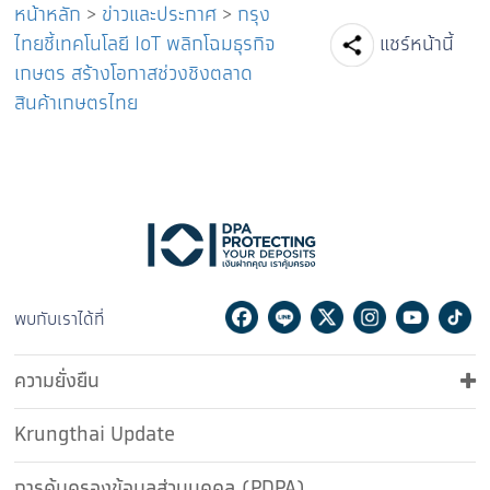
หน้าหลัก
>
ข่าวและประกาศ
>
กรุง
Facebook
Line
Tw
ไทยชี้เทคโนโลยี IoT พลิกโฉมธุรกิจ
แชร์หน้านี้
เกษตร สร้างโอกาสช่วงชิงตลาด
สินค้าเกษตรไทย
Facebook
Line
Twitter
Instagram
Youtu
Ti
พบกับเราได้ที่
ความยั่งยืน
Krungthai Update
การคุ้มครองข้อมูลส่วนบุคคล (PDPA)