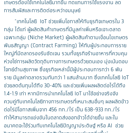
เกษตรต้องใช้เทคโนโลยีมากขึ้น ทดแทนการใช้แรงงาน ลด
การสัมผัสและการติดต่อระหว่างมนุษย์
“เทคโนโลยี IoT ช่วยเพิ่มโอกาสให้กับธุรกิจเกษตรใน 3
กลุ่ม ได้แก่ ผู้ผลิตสินค้าเกษตรที่มีมูลค่าเพิ่มหรือเจาะตลาด
เฉพาะกลุ่ม (Niche Market) ผู้ผลิตสินค้าตามเงื่อนไขเกษตร
พันธสัญญา (Contract Farming) ให้กับผู้ประกอบการราย
ใหญ่ที่มีตลาดรองรับชัดเจน รวมทั้งธุรกิจร้านอาหารที่ควบคุม
ห่วงโซ่การผลิตวัตถุดิบทางการเกษตรด้วยตนเอง มุ่งเน้นตอบ
โจทย์ด้านสุขภาพ ซึ่งธุรกิจเหล่านี้มีผู้ประกอบการกว่า 6 พัน
ราย มีมูลค่าตลาดรวมกันกว่า 1 แสนล้านบาท ซึ่งเทคโนโลยี IoT
ช่วยลดต้นทุนได้ถึง 30-40% และช่วยเพิ่มผลผลิตต่อไร่ได้ถึง
1.4-1.9 เท่า หากมีการนำเทคโนโลยี IoT มาใช้อย่างจริงจัง
ควบคู่กับเทคโนโลยีทางการเกษตรที่เหมาะสมอื่นๆ ผลผลิตข้าว
ต่อไร่มีโอกาสเพิ่มจาก 456 กก./ไร่ เป็น 638-933 กก./ไร่
ทำให้สามารถแข่งขันในตลาดส่งออกข้าวได้ง่ายขึ้น และใน
อนาคตจะใช้ร่วมกับเทคโนโลยีปัญญาประดิษฐ์ หรือ AI ช่วย