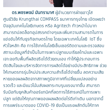
ดร.พชรพจน์ นันทรามาศ
ผู้อำนวยการฝ่ายอาวุโส
ศูนย์วิจัย Krungthai COMPASS ธนาคารกรุงไทย เปิดเผยว่า
ปัจจุบันเทคโนโลยีเกษตร หรือ Agritech ก้าวหน้าไปมาก
สามารถปลดล็อกอุปสรรคต่างๆและเพิ่มความสามารถในการ
แข่งขันให้กับธุรกิจเกษตรไทย โดยเฉพาะเทคโนโลยี IoT ซึ่ง
หัวใจหลัก คือ การใช้เทคโนโลยีเซ็นเซอร์ติดตามและตรวจสอบ
สถานะข้อมูลที่จำเป็นในการเพาะปลูกแบบเรียลไทม์และเฉพาะ
เจาะจงกับพื้นที่ผลิตจริงได้ด้วยตนเอง ทำให้ผู้ประกอบการ
ตัดสินใจและบริหารจัดการการผลิตได้อย่างมีประสิทธิภาพ ช่วย
ให้เกษตรกรรุ่นใหม่ประสบความสำเร็จได้ง่ายขึ้น ลดความเสีย
หายของผลผลิตจากสภาพภูมิอากาศที่เปลี่ยนแปลงอย่าง
รวดเร็ว และมีแนวโน้มส่งผลกระทบรุนแรงมากขึ้น สามารถ
รับมือกับยุคสินค้าออร์แกนิคที่ลดการใช้สารเคมีในการเพาะ
ปลูก แต่ยังให้คุณภาพของผลผลิตต่อไร่ดีเท่าเดิม นอกจากนี้
การแพร่ระบาดของ COVID-19 ยังเป็นแรงผลักดันให้ภาค