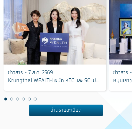
ข่าวสาร - 7 ส.ค. 2569
ข่าวสาร 
Krungthai WEALTH ผนึก KTC และ SC เปิด
หนุนเยาว
มิติใหม่การลงทุนอสังหาริมทรัพย์ ตอบโจทย์
“ฮักแม่ 
การบริหารความมั่งคั่งครบวงจร
แชมป์ ใช
อ่านรายละเอียด