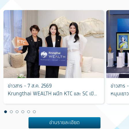
ข่าวสาร - 7 ส.ค. 2569
ข่าวสาร 
Krungthai WEALTH ผนึก KTC และ SC เปิด
หนุนเยาว
มิติใหม่การลงทุนอสังหาริมทรัพย์ ตอบโจทย์
“ฮักแม่ 
การบริหารความมั่งคั่งครบวงจร
แชมป์ ใช
อ่านรายละเอียด