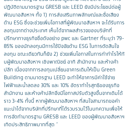
ปฏิบัติ
ตามมาตรฐาน GRESB และ LEED ยั
งมีประโยชน์ต่อผู้
พัฒนาอสังหาฯ ทั้ง 1) การส่งเสริมภาพลักษณ์และชื่อเสี
ยง
ด้าน ESG ซึ่งจะช่วยเพิ่
มโอกาสที่ผู้พัฒนาอสังหาฯ จะได้รับการ
ลงทุนจากต่างประเทศ เห็นได้จากผลสำรวจของบริษัทที่
ปรึกษาทางธุรกิจชื่อดังอย่าง pw
c และ Gartner ที่ระบุว่า 79-
85
% ของนักลงทุนมีการใช้ปัจจัยด้าน
ESG ในการตัดสินใจ
ลงทุน ขณะเดียวกันก็ยัง 2) ช่วยเพิ่มโอกาสในการทำกำไรให้กั
บผู้พัฒนาอสังหาฯ เชิงพาณิชย์ อาทิ สำนักงาน และห้างค้า
ปลีก เนื่องจากการลงทุนเปลี่
ยนอาคารเดิมให้เป็น Green
Building ตามมาตรฐาน LEED จะทำใ
ห้อาคารมีค่าใช้จ่าย
ไฟฟ้าและน้ำ
ลดลง 30% และ 10% อัตรากำไรสุทธิของธุรกิจ
สำนั
กงาน และห้างค้าปลีกจึงมีโอกาสปรับตั
วสูงขึ้นจากเดิมได้
ราว 3-4% ทั้งนี้ หากผู้พัฒนาอสังหาฯ ที่สนใจสามารถขอคำ
แนะนำได้
จากบริษัทที่ปรึกษาที่ได้
รวบรวมไว้ในบทความเพื่อให้
การจั
ดทำมาตรฐาน GRESB และ LEED ของผู้
พัฒนาอสังหาฯ
เกิดประสิทธิภาพมากที่สุด ”