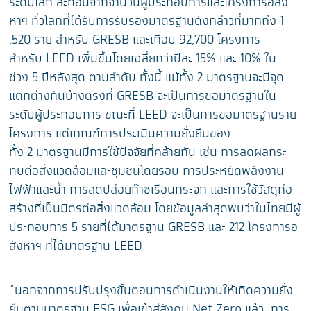
ระดั
บโลก สะท้อนจากจำนวนผู้
ประกอบการและโครงการอสัง
หาฯ ทั่วโลกที่ได้รับการรั
บรองมาตรฐานดังกล่าวที่มากถึง 1
,520 ราย สำหรับ GRESB และเกื
อบ 92,700 โครงการ
สำหรับ LEED เ
พิ่มขึ้นโดยเฉลี่ยกว่าปีละ 15%
และ 10% ใน
ช่วง 5 ปีหลังสุด ตามลำดับ ทั้งนี้ แม้ทั้ง 2 มาตรฐานจะมีจุด
แตกต่
างกันบ้างตรงที่ GRESB จะเป็
นการขอมาตรฐานใน
ระดับผู้
ประกอบการ ขณะที่ LEED จะเป็
นการขอมาตรฐานราย
โครงการ แต่เกณฑ์การประเมินความยั่งยื
นของ
ทั้ง 2 มาตรฐานมีการใช้ปั
จจัยที่คล้ายกัน เช่น การลดผลกระ
ทบต่อสิ่งแวดล้
อมและชุมชนโดยรอบ การประหยัดพลังงาน
ไฟฟ้าและน้ำ การลดปล่อยก๊าซเรือนกระจก และการใช้วัสดุก่อ
สร้างที่เป็
นมิตรต่อสิ่งแวดล้อม โดยข้อมูลล่าสุดพบว่าในไทยมีผู้
ประกอบการ 5 รายที่ได้มาตรฐาน G
RESB และ 212 โครงการอ
สังหาฯ ที่ได้มาตรฐาน LEED
“นอกจากการปรับปรุงขั้
นตอนการดำเนินงานให้เกิดความยั่
ง
ยืนตามมาตรฐาน ESG เพื่อเข้าสู่
สังคม Net Zero แล้ว การ