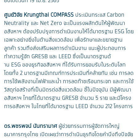
อัปเดตวันที่ 19 เม.ย. 2565
ศูนย์วิจัย Krungthai COMPASS
ประเมินกระแส Carbon
Neutrality และ Net Zero จะเป็นแรงผลักดันให้ผู้พั
ฒนา
อสังหาฯ ต้องปรับปรุงการดำเนินงานให้ได้
มาตรฐาน ESG โดย
เฉพาะอย่างยิ่
งในด้านสิ่งแวดล้อม เพื่อรักษาและขยายฐาน
ลูกค้า รวมถึงส่งเสริมผลการดำเนินงาน แนะผู้ประกอบการ
ทำความรู้จัก GR
ESB และ LEED ซึ่งเป็นมาตรฐานด้
าน ESG ของธุรกิจอสังหาฯ ที่ได้รับการยอมรับในระดับโลก
โดยทั้ง 2 มาตรฐานมีเกณฑ์
การประเมินที่คล้ายกัน เช่น การลด
การใช้พลังงานไฟฟ้าและน้ำ การลดก๊าซเรือนกระจก และการใช้
วัสดุก่อสร้างที่เป็
นมิตรต่อสิ่งแวดล้อม ชี้ในปัจจุบัน มีผู้พัฒนา
อสังหาฯ ไทยที่ได้มาตรฐาน GRESB จำนวน 5
ราย และมีโครง
การอสังหาฯ ในไทยที่ได้มาตรฐาน LEED จำนวน
212 โครงการ
ดร.พชรพจน์ นันทรามาศ
ผู้ช่วยกรรมการผู้จั
ดการใหญ่
ธนาคารกรุงไทย เปิดเผยว่าการดำเนินธุรกิ
จโดยคำนึงถึงปัจจัย