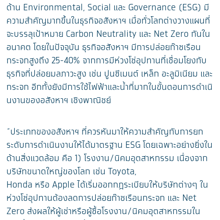
ด้าน Environ
mental, Social และ Governance (ESG) มี
ความสำคัญมากขึ้นในธุรกิจอสั
งหาฯ เมื่อทั่วโลกต่างวางแผนที่
จะบรรลุเป้าหมาย Carbon Neutrality และ Net Zero กันใน
อนาคต โดยในปัจจุบัน ธุรกิจอสังหาฯ มีการปล่อยก๊าซเรือน
กระจกสูงถึ
ง 25-40% จากการมีห่วงโซ่อุ
ปทานที่เชื่อมโยงกับ
ธุรกิจที่
ปล่อยมลภาวะสูง เช่น ปูนซีเมนต์ เหล็ก อะลูมิเนียม และ
กระจก อีกทั้งยังมีการใช้ไฟฟ้าและน้ำ
ที่มากในขั้นตอนการดำเนิ
นงานของอสังหาฯ เชิงพาณิชย์
“ประเภทของอสังหาฯ ที่ควรหันมาให้ความสำคัญกั
บการยก
ระดับการดำเนินงานให้ได้
มาตรฐาน ESG โดยเฉพาะอย่างยิ่
งใน
ด้านสิ่งแวดล้อม คือ 1) โรงงาน/นิคมอุตสาหกรรม เนื่องจาก
บริษัทขนาดใหญ่ของโลก เช่น Toyota,
Honda หรือ Apple ได้เริ่
มออกกฎระเบียบให้บริษัทต่างๆ ใน
ห่วงโซ่อุปทานต้องลดการปล่
อยก๊าซเรือนกระจก และ Net
Zero ส่งผลให้ผู้เช่าหรือผู้ซื้
อโรงงาน/นิคมอุตสาหกรรมใน