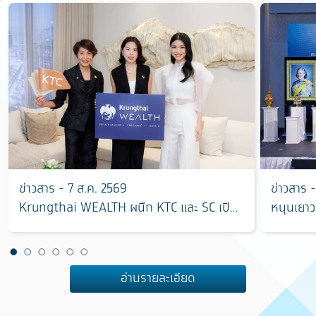
ข่าวสาร - 7 ส.ค. 2569
ข่าวสาร 
Krungthai WEALTH ผนึก KTC และ SC เปิด
หนุนเยาว
มิติใหม่การลงทุนอสังหาริมทรัพย์ ตอบโจทย์
“ฮักแม่ 
การบริหารความมั่งคั่งครบวงจร
แชมป์ ใช
อ่านรายละเอียด