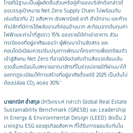
ไทยที่
มีฐานะเป็นผู้ผลิตชิ้นส่วนหรื
อคู่ค้าของบริษัทดังกล่าวต้
องบรรลุเป้าหมาย Net Zero Supply Chain ไปพร้อมกัน
เช่นเดียวกับ 2) อสังหาฯ เชิงพาณิชย์ อาทิ สำนักงาน และห้าง
ค้าปลีกที่มีการใช้พลั
งงานที่ค่อนข้างมาก สะท้อนจากต้นทุนค่า
ไฟฟ้าและค่
าน้ำที่สูงราว 15% ของรายได้ค่
าเช่าอาคาร ส่วน
กรณีของที่อยู่อาศัยมองว่า ผู้พัฒนาบ้านจัดสรร และ
คอนโดมิเนียมควรปรับปรุ
งการพัฒนาโครงการเพื่อเตรียมตั
ว
เข้าสู่สังคม Net Zero ที่อาจมีข้อบังคับด้านสิ่
งแวดล้อมเข้ม
งวดขึ้นเหมื
อนในสหราชอาณาจักรที่ในช่
วงปลายปีที่ผ่านมาได้
ออกกฎระเบี
ยบให้การสร้างที่อยู่อาศัยตั้
งแต่ปี 2025 เป็นต้นไป
ต้องปล่
อย CO
ลดลง 30%”
2
นายกณิศ อ่ำสกุล
นักวิเคราะห์ กล่าวว่า Global Real Estate
Sustainability Benchmark (GRESB) และ Leadersh
ip
in Energy & Environmental Design (LEED) จัดเป็น 2
มาตรฐาน ESG ของธุรกิจอสังหาฯ ที่ได้รับการยอมรับกันใน