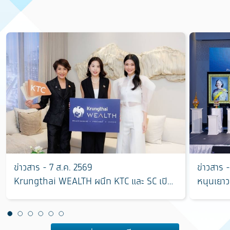
ข่าวสาร - 7 ส.ค. 2569
ข่าวสาร 
Krungthai WEALTH ผนึก KTC และ SC เปิด
หนุนเยาว
มิติใหม่การลงทุนอสังหาริมทรัพย์ ตอบโจทย์
“ฮักแม่ 
การบริหารความมั่งคั่งครบวงจร
แชมป์ ใช