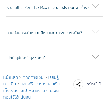
Krungthai Zero Tax Max คือบัญชีอะไร เหมาะกับใคร?
ถอนก่อนครบกำหนดได้ไหม และจะกระทบอะไรบ้าง?
เปิดบัญชีได้กี่บัญชีต่อคน?
หน้าหลัก
>
คู่คิดการเงิน
>
เรียนรู้
Facebook
Line
Tw
การเงิน
>
แจกฟรี! ตารางออมเงิน
แชร์หน้านี้
เก็บเงินตามเป้าหมายง่าย ๆ มีเงิน
ก้อนไว้ใช้แน่นอน