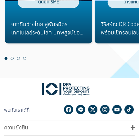
วางแผน
ติดปีก SME
วิธีสร้าง QR Code
จากทีมช่างไทย สู่พันธมิตร
พร้อมเช็กรอบโอนเ
เทคโนโลยีระดับโลก บทพิสูจน์ของ
“ภูมิใจ เอ็นจิเนียริ่ง”
Facebook
Line
Twitter
Instagram
Youtu
Ti
พบกับเราได้ที่
ความยั่งยืน