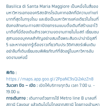
Basilica di Santa Maria Maggiore เป็นหนึ่งในสี่ของ
มหาวิหารเอกของคริสตจักรโรมันคาทอลิคที่มีความเก่าแก่
มากที่สุดในกรุงโรม และยังเป็นมหาวิหารแห่งเดียวในโรมที่
ยังคงลักษณะทางสถาปัตยกรรมแบบดั้งเดิมที่สร้างเอาไว้
มาถึงที่นี่ต้องเดินสำรวจความงดงามภายในโบสถ์ เยี่ยมชม
สุสานของบุคคลสำคัญอย่างสมเด็จพระสันตะปาปาปิอุสที่
5 และหากอยากรู้เรื่องราวเกี่ยวกับประวัติศาสตร์เพิ่มเติม
อย่าลืมที่เดินเยี่ยมชมพิพิธภัณฑ์ที่จัดอยู่ในมหาวิหารอัน
งดงามแห่งนี้
พิกัด :
https://maps.app.goo.gl/2PpaNC9sQi2xkzZn8
วันเวลา ปิด – เปิด :
เปิดให้บริการทุกวัน เวลา 7.00 น. -
19.00 น.
การเดินทาง :
เดินทางด้วยการใช้ Metro line B มาลงที่
สถานี Cavour แล้วเดินไปไม่ไกลจากสถานี โดยทางเข้ามหา