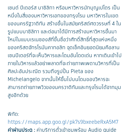
เซนต์ ปีเตอร์ส บาซิลิกา หรือมหาวิหารนักบุญเปโตร เป็น
หนึ่งในสี่ของมหาวิหารเอกของกรุงโรม มหาวิหารในเขต
ของนครรัฐวาติกัน สร้างขึ้นในสมัยคริสต์ศตวรรษที่ 4 ใน
รูปแบบบาซิลิกา และต่อมาได้มีการสร้างมหาวิหารขึ้นมา
ใหม่ในแบบเรเนซองส์ที่ขึ้นชื่อว่าศักดิ์สิทธิ์ที่สุดแห่งหนึ่ง
ของคริสตจักรโรมันคาทอลิก จุดเช็คอินยอดนิยมคือลาน
เซนปีเตอร์ที่จะเห็นวิหารและโดมอันโดดเด่น หากเดินเข้าไป
ภายในวิหารแล้วอย่าพลาดที่จะถ่ายภาพเพดานวิหารที่เป็น
ศิลปะอันประณีต รวมถึงรูปปั้น Pieta ของ
Michelangelo จากนั้นให้ขึ้นไปบนโดมของวิหารจะ
สามารถถ่ายภาพวิวของนครวาติกันและกรุงโรมได้จากมุม
สูงอีกด้วย
พิกัด:
https://maps.app.goo.gl/pk7s9bxeebeRxA5M7
ค่าผ่านประตู :
ค่าบริการตั๋วเข้าชมพร้อม Audio guide