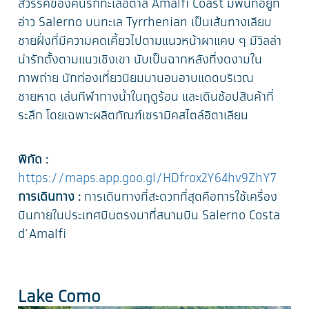
สวรรค์ของคนรักทะเลอิตาลี Amalfi Coast มีพื้นที่อยู่ที่
อ่าว Salerno บนทะเล Tyrrhenian เป็นเส้นทางเลียบ
ชายฝั่งที่มีความคดเคี้ยวไปตามแนวหน้าผาแคบ ๆ มีวิลล่า
น่ารักตั้งตามแนวเชิงเขา นับเป็นฉากหลังที่งดงามใน
ภาพถ่าย นักท่องเที่ยวนิยมมานอนอาบแดดบริเวณ
ชายหาด เล่นกีฬาทางน้ำในฤดูร้อน และเดินช้อปสินค้าที่
ระลึก โดยเฉพาะผลิตภัณฑ์เซรามิคสไตล์อิตาเลียน
พิกัด :
https://maps.app.goo.gl/HDfrox2Y64hv9ZhY7
การเดินทาง :
การเดินทางที่สะดวกที่สุดคือการใช้เครื่อง
บินภายในประเทศบินตรงมาที่สนามบิน Salerno Costa
d’Amalfi
Lake Como