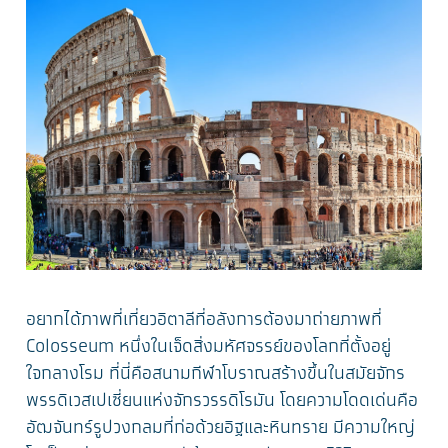
อยากได้ภาพที่เที่ยวอิตาลีที่อลังการต้องมาถ่ายภาพที่
Colosseum หนึ่งในเจ็ดสิ่งมหัศจรรย์ของโลกที่ตั้งอยู่
ใจกลางโรม ที่นี่คือสนามกีฬาโบราณสร้างขึ้นในสมัยจักร
พรรดิเวสเปเซี่ยนแห่งจักรวรรดิโรมัน โดยความโดดเด่นคือ
อัฒจันทร์รูปวงกลมที่ก่อด้วยอิฐและหินทราย มีความใหญ่