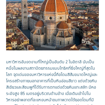
มหาวิหารอันงดงามที่ใหญ่เป็นอันดับ 2 ในอิตาลี นับเป็น
หนึ่งในผลงานสถาปัตยกรรมแบบโกธิคที่ยิ่งใหญ่ที่สุดใน
โลก จุดเด่นของมหาวิหารแห่งนี้คือโดมสีส้มขนาดใหญ่และ
โครงสร้างภายนอกอาคารที่เป็นหินอ่อนสีขาว แต่งด้วยหิน
สีเขียวและสีชมพูที่ได้รับการตกแต่งด้วยหินแกะสลัก มีหอ
ระฆังสูง 85 เมตรอยู่บริเวณด้านข้าง เมื่อเดินเข้าไปใน
วิหารอย่าพลาดที่จะแหงนหน้าชมภาพวาดใต้ยอดโดมที่มี