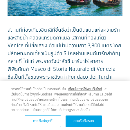
สถานที่ท่องเที่ยวอิตาลีที่ขึ้นชื่อว่าเป็นดินแดนแห่งความรัก
และสายน้ำ คลองแกรนด์คาแนล เสถานที่ท่องเที่ยว
Venice ที่มีชื่อเสียง ตัวแม่น้ำมีความยาว 3,800 เมตร โดย
มีลักษณะคดเคี้ยวเป็นรูปตัว S ไหลผ่านแลนด์มาร์กสำคัญ
หลายที่ ได้แก่ พระราชวังปาลัซซี บาร์บาโร่ อาคาร
พิพิธภัณฑ์ Museo di Storia Naturale di Venezia
ซึ่งเป็นที่ตั้งของพระราชวังเก่า Fondaco dei Turchi
โบสถ์ Chiesa di San Geremia รวมไปจนถึง อาคารเก่า
การเข้าใช้งานเว็บไซต์ถือเป็นการยอมรับใน
เงื่อนไขการใช้งานเว็บไซต์
และ
แก่ของเวนิสที่มีอายุกว่า 100 ปี ซึ่งได้เรียงรายอย่าง
เว็บไซต์นี้มีการใช้คุกกี้-Cookies เพื่อมอบบริการที่ดีที่สุดสำหรับท่าน และขอให้
สวยงามตามทางแม่น้ำ กิจกรรมยอดนิยมของนักท่อง
ท่านให้ความยินยอมสำหรับการใช้คุกกี้ประเภทที่จะต้องขอความยินยอมจาก
ท่านด้วย ทั้งนี้ หากไม่ให้ความยินยอม ท่านยังเข้าใช้งานเว็บไซต์นี้ได้ต่อไป
เที่ยวคือการล่องเรือกอดโดล่าชมเมืองที่สุดแสนจะโรแมน
สามารถศึกษา “นโยบายคุกกี้” ได้ตามที่ปรากฎรายละเอียดใน
ติกแห่งนี้
การตั้งค่าคุกกี้
ยอมรับทั้งหมด