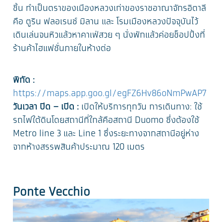
ชิ้น ทำเป็นตราของเมืองหลวงเก่าของราชอาณาจักรอิตาลี
คือ ตูริน ฟลอเรนซ์ มิลาน และ โรมเมืองหลวงปัจจุบันไว้
เดินเล่นจนหิวแล้วหาคาเฟ่สวย ๆ นั่งพักแล้วค่อยช็อปปิ้งที่
ร้านค้าไฮแฟชั่นภายในห้างต่อ
พิกัด :
https://maps.app.goo.gl/egFZ6Hv86oNmPwAP7
วันเวลา ปิด – เปิด :
เปิดให้บริการทุกวัน การเดินทาง: ใช้
รถไฟใต้ดินโดยสถานีที่ใกล้คือสถานี Duomo ซึ่งต้องใช้
Metro line 3 และ Line 1 ซึ่งระยะทางจากสถานีอยู่ห่าง
จากห้างสรรพสินค้าประมาณ 120 เมตร
Ponte Vecchio