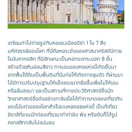
เตรียมท่าไปถ่ายรูปกับหอเอนเมืองปิซ่า 1 ใน 7 สิ่ง
มหัศจรรย์ของโลก ที่นี่คือหอระฆังของศาสนาคริสต์นิกาย
โรมันคาทอลิก ที่มีลักษณะเป็นหอทรงกระบอก 8 ชั้น
สร้างด้วยหินอ่อนสีขาว การเอนของหอแห่งนี้เกิดขึ้นมา
จากพื้นใต้ดินเป็นพื้นดินที่นิ่มก่อให้เกิดการยุบตัว ที่ผ่านมา
ได้มีการปรับปรุงฐานให้แข็งแรงมากยิ่งขึ้นเพื่อไม่ให้เอน
หรือล้มลงมา และเป็นสถานที่ทางประวัติศาสตร์ซึ่งนัก
วิทยาศาสตร์ชื่อดังอย่างกาลิเลโอได้ทำการทดลองเกี่ยวกับ
แรงโน้มถ่วงของโลกสำเร็จบนหอคอยแห่งนี้ เป็นที่เที่ยว
อิตาลีที่ชวนนักท่องเที่ยวมาทำท่าอิง พิง หรือดันก็ได้รูป
คลาสสิกกลับไปแน่นอน