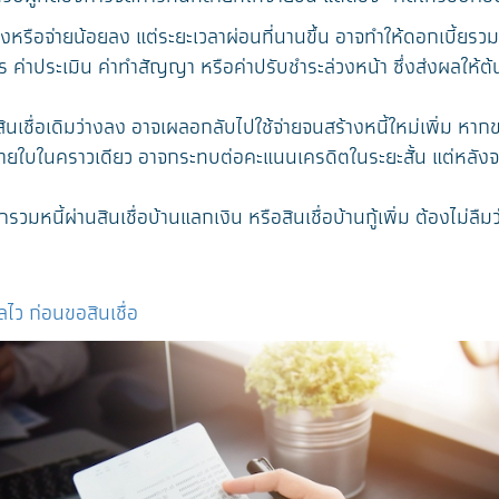
ลงหรือจ่ายน้อยลง แต่ระยะเวลาผ่อนที่นานขึ้น อาจทำให้ดอกเบี้ยรว
ร ค่าประเมิน ค่าทำสัญญา หรือค่าปรับชำระล่วงหน้า ซึ่งส่งผลให้ต
ินเชื่อเดิมว่างลง อาจเผลอกลับไปใช้จ่ายจนสร้างหนี้ใหม่เพิ่ม หา
ยใบในคราวเดียว อาจกระทบต่อคะแนนเครดิตในระยะสั้น แต่หลังจาก
รวมหนี้ผ่านสินเชื่อบ้านแลกเงิน หรือสินเชื่อบ้านกู้เพิ่ม ต้องไม่
ลไว ก่อนขอสินเชื่อ