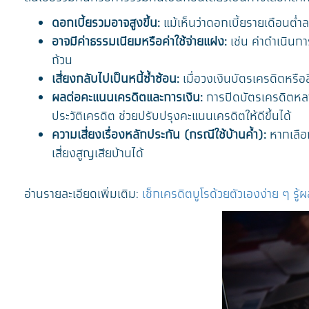
ดอกเบี้ยรวมอาจสูงขึ้น:
แม้เห็นว่าดอกเบี้ยรายเดือนต่ำ
อาจมีค่าธรรมเนียมหรือค่าใช้จ่ายแฝง:
เช่น ค่าดำเนินกา
ถ้วน
เสี่ยงกลับไปเป็นหนี้ซ้ำซ้อน:
เมื่อวงเงินบัตรเครดิตหรือส
ผลต่อคะแนนเครดิตและการเงิน:
การปิดบัตรเครดิตหลา
ประวัติเครดิต ช่วยปรับปรุงคะแนนเครดิตให้ดีขึ้นได้
ความเสี่ยงเรื่องหลักประกัน (กรณีใช้บ้านค้ำ):
หากเลือก
เสี่ยงสูญเสียบ้านได้
อ่านรายละเอียดเพิ่มเติม:
เช็กเครดิตบูโรด้วยตัวเองง่าย ๆ รู้ผ