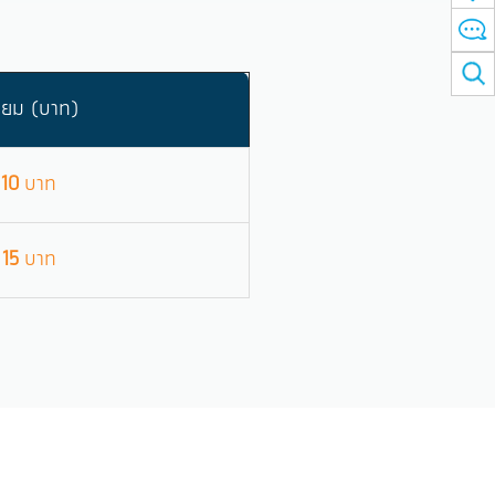
นียม (บาท)
ะ
10
บาท
ะ
15
บาท