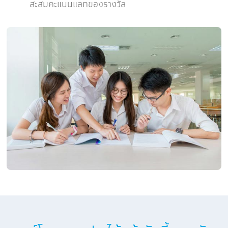
สะสมคะแนนแลกของรางวัล