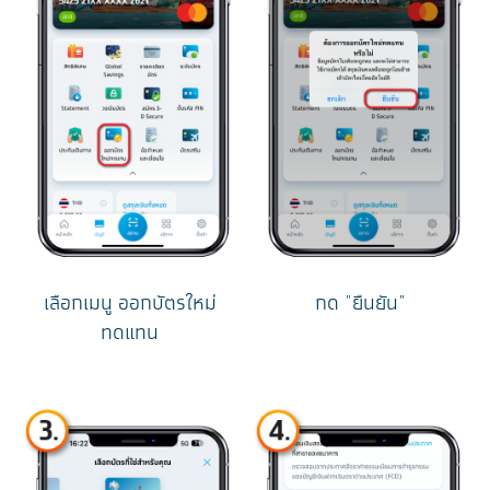
เลือกเมนู ออกบัตรใหม่
กด "ยืนยัน"
ทดแทน