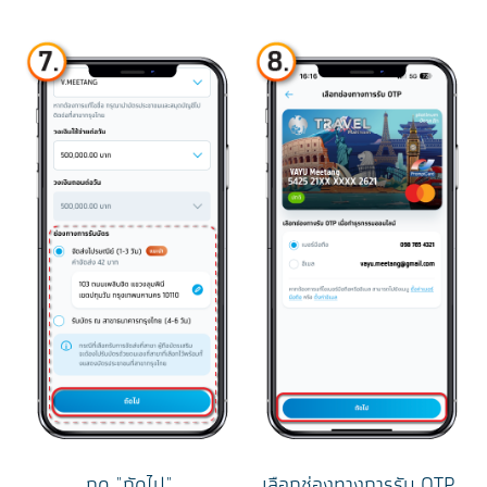
กด "ถัดไป"
เลือกช่องทางการรับ OTP