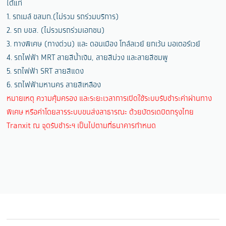
ได้แก่
1. รถเมล์ ขสมก.(ไม่รวม รถร่วมบริการ)
2. รถ บขส. (ไม่รวมรถร่วมเอกชน)
3. ทางพิเศษ (ทางด่วน) และ ดอนเมือง โทล์ลเวย์ ยกเว้น มอเตอร์เวย์
4. รถไฟฟ้า MRT สายสีน้ำเงิน, สายสีม่วง และสายสีชมพู
5. รถไฟฟ้า SRT สายสีแดง
6. รถไฟฟ้ามหานคร สายสีเหลือง
หมายเหตุ ความคุ้มครอง และระยะเวลาการเปิดใช้ระบบรับชําระค่าผ่านทาง
พิเศษ หรือค่าโดยสารระบบขนส่งสาธารณะ ด้วยบัตรเดบิตกรุงไทย
Tranxit ณ จุดรับชำระฯ เป็นไปตามที่ธนาคารกําหนด