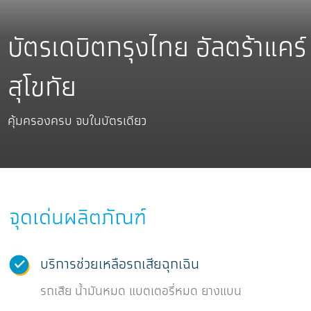
บัตรเดบิตกรุงไทย อัลตร้าแคร์
สุโขทัย
คุ้มครองครบ จบในบัตรเดียว ​​​
จุดเด่นผลิตภัณฑ์
บริการช่วยเหลือรถเสียฉุกเฉิน
รถเสีย น้ำมันหมด แบตเตอรี่หมด ยางแบน