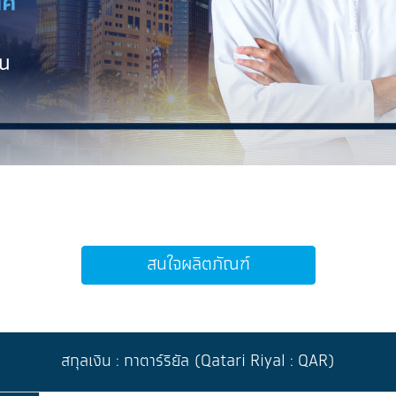
สนใจผลิตภัณฑ์
สกุลเงิน : กาตาร์ริยัล (Qatari Riyal : QAR)