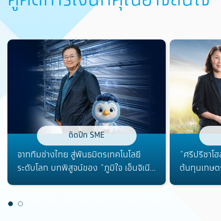
ติดปีก SME
จากทีมช่างไทย สู่พันธมิตรเทคโนโลยี
“ศรีปรีชาโฮ
ระดับโลก บทพิสูจน์ของ “ภูมิใจ เอ็นจิเนีย
ต้นทุนเกษต
ริ่ง”
จากขยะสู่ต