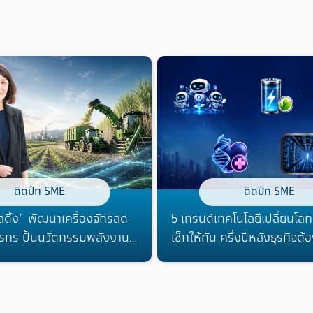
ติดปีก SME
ติดปีก SME
ลดิ้ง” พัฒนาเครื่องจักรลด
5 เทรนด์เทคโนโลยีเปลี่ยนโลก
รกร ปั้นนวัตกรรมพลังงาน
เช็กให้ทัน ครึ่งปีหลังธุรกิจต้
ลาดโลก
อะไร?