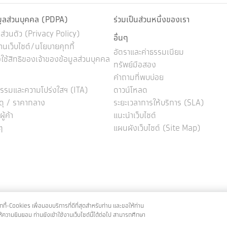
มูลส่วนบุคคล (PDPA)
ร่วมเป็นส่วนหนึ่งของเรา
่วนตัว (Privacy Policy)
อื่นๆ
นเว็บไซต์/นโยบายคุกกี้
อัตราและค่าธรรมเนียม
ช้สิทธิของเจ้าของข้อมูลส่วนบุคคล
ทรัพย์มือสอง
คำถามที่พบบ่อย
รรมและความโปร่งใสฯ (ITA)
ดาวน์โหลด
ดุ / ราคากลาง
ระยะเวลาการให้บริการ (SLA)
้ค้า
แนะนำเว็บไซต์
ๆ
แผนผังเว็บไซต์ (Site Map)
เว็บไซต์นี้แสดงผลได้ดีบนเบราว์เซอร์ Chrome Firefox และ Safari
คุกกี้-Cookies เพื่อมอบบริการที่ดีที่สุดสำหรับท่าน และขอให้ท่าน
สงวนสิทธิ์ พ.ศ. 2563 บมจ. ธนาคารกรุงไทย | SWIFT CODE : krththbk
้ความยินยอม ท่านยังเข้าใช้งานเว็บไซต์นี้ได้ต่อไป สามารถศึกษา