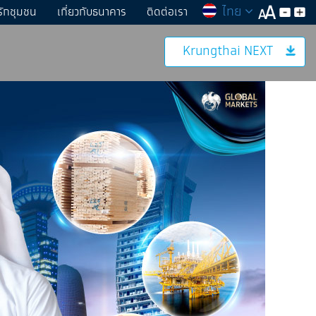
ไทย
รักชุมชน
เกี่ยวกับธนาคาร
ติดต่อเรา
Krungthai NEXT