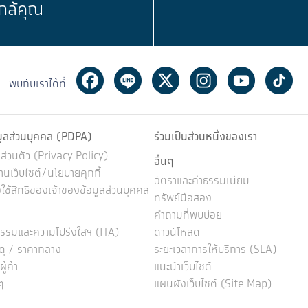
กล้คุณ
Facebook
Line
Twitter
Instagram
Youtube
Ti
พบกับเราได้ที่
มูลส่วนบุคคล (PDPA)
ร่วมเป็นส่วนหนึ่งของเรา
่วนตัว (Privacy Policy)
อื่นๆ
นเว็บไซต์/นโยบายคุกกี้
อัตราและค่าธรรมเนียม
ช้สิทธิของเจ้าของข้อมูลส่วนบุคคล
ทรัพย์มือสอง
คำถามที่พบบ่อย
รรมและความโปร่งใสฯ (ITA)
ดาวน์โหลด
ดุ / ราคากลาง
ระยะเวลาการให้บริการ (SLA)
้ค้า
แนะนำเว็บไซต์
ๆ
แผนผังเว็บไซต์ (Site Map)