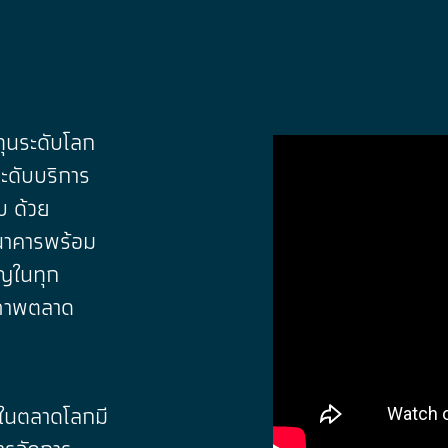
ุนระดับโลก
ะดับบริการ
บ ด้วย
นาคารพร้อม
ชาญในทุก
สภาพตลาด
นในตลาดโลกมี