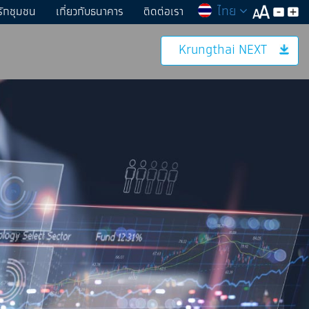
ไทย
รักชุมชน
เกี่ยวกับธนาคาร
ติดต่อเรา
Krungthai NEXT