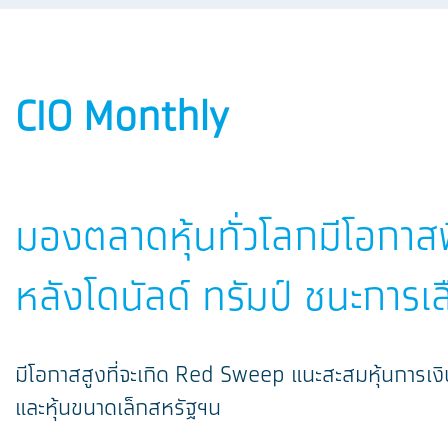
CIO Monthly
มองตลาดหุ้นทั่วโลกมีโอกาสฟ
หลังโดนัลด์ ทรัมป์ ชนะการเล
มีโอกาสสูงที่จะเกิด Red Sweep แนะสะสมหุ้นการเง
และหุ้นขนาดเล็กสหรัฐฯน