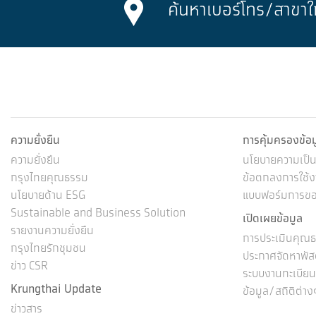
ค้นหาเบอร์โทร/
สาขาใ
ความยั่งยืน
การคุ้มครองข้อ
ความยั่งยืน
นโยบายความเป็นส
กรุงไทยคุณธรรม
ข้อตกลงการใช้งา
นโยบายด้าน ESG
แบบฟอร์มการขอใ
Sustainable and Business Solution
เปิดเผยข้อมูล
รายงานความยั่งยืน
การประเมินคุณธ
กรุงไทยรักชุมชน
ประกาศจัดหาพัส
ข่าว CSR
ระบบงานทะเบียนผู
Krungthai Update
ข้อมูล/สถิติต่าง
ข่าวสาร