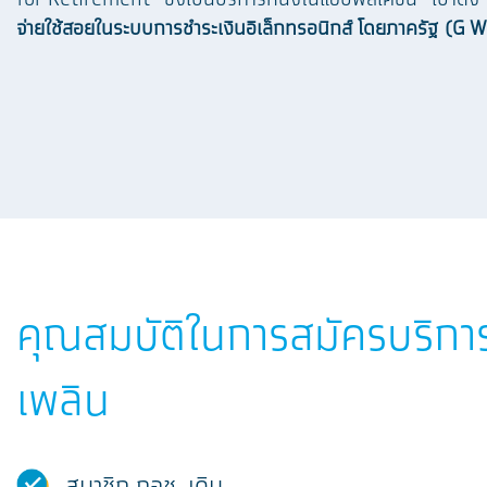
for Retirement” ซึ่งเป็นบริการหนึ่งในแอปพลิเคชัน “เป๋าตัง”
จ่ายใช้สอยในระบบการชำระเงินอิเล็กทรอนิกส์ โดยภาครัฐ (G W
คุณสมบัติในการสมัครบริก
เพลิน
สมาชิก กอช. เดิม