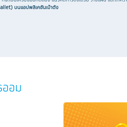
 ที่จะเป็นเครื่องมือทดลอง แนวคิดการส่งเสริม วางแผน และให้ควา
allet) บนแอปพลิเคชันเป๋าตัง
ารออม