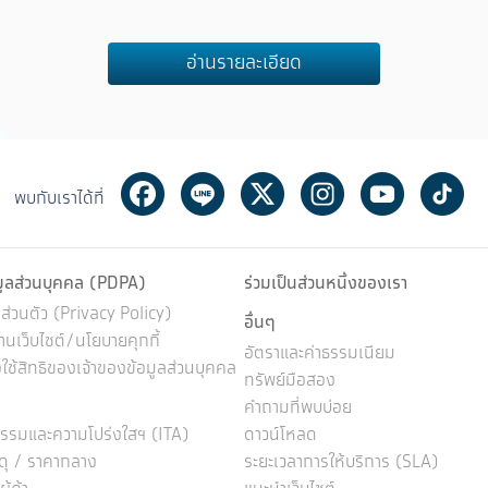
ี่จังหวัดเพชรบุรี
อ่านรายละเอียด
Facebook
Line
Twitter
Instagram
Youtube
Ti
พบกับเราได้ที่
มูลส่วนบุคคล (PDPA)
ร่วมเป็นส่วนหนึ่งของเรา
่วนตัว (Privacy Policy)
อื่นๆ
นเว็บไซต์/นโยบายคุกกี้
อัตราและค่าธรรมเนียม
ช้สิทธิของเจ้าของข้อมูลส่วนบุคคล
ทรัพย์มือสอง
คำถามที่พบบ่อย
รรมและความโปร่งใสฯ (ITA)
ดาวน์โหลด
ดุ / ราคากลาง
ระยะเวลาการให้บริการ (SLA)